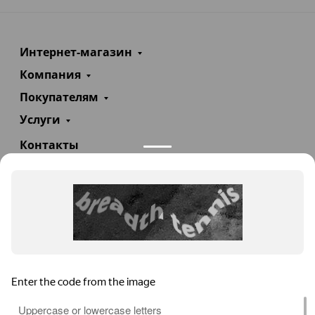
Интернет-магазин
Компания
Покупателям
Услуги
Контакты
+7(985)290-47-47
Заказать звонок
info@teploexpert.com
Пн—Сб 09:00 – 18:00
TeploExpert.com © 2008 - 2026 Оборудование для
систем отопления, водоснабжения, канализации