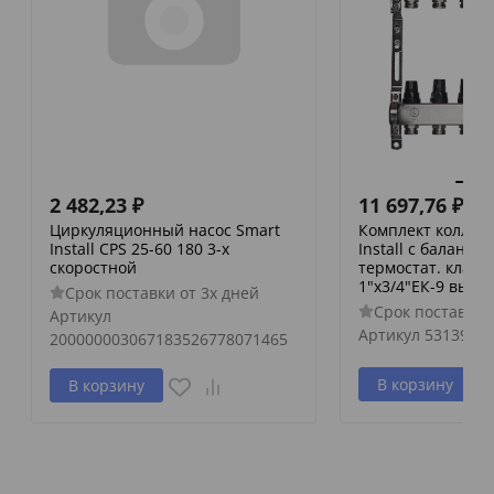
2 482,23
₽
11 697,76
₽
Циркуляционный насос Smart
Комплект коллек
Install CPS 25-60 180 3-х
Install с баланс
скоростной
термостат. клап
1"х3/4"ЕК-9 вых.
Срок поставки от 3х дней
Срок поставки 
Артикул
Артикул
53139S
200000003067183526778071465
В корзину
В корзину