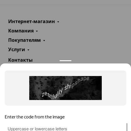
Интернет-магазин
Компания
Покупателям
Услуги
Контакты
+7(985)290-47-47
Заказать звонок
info@teploexpert.com
Пн—Сб 09:00 – 18:00
TeploExpert.com © 2008 - 2026 Оборудование для
систем отопления, водоснабжения, канализации