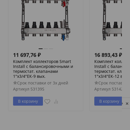
11 697,76
₽
16 893,43
₽
Комплект коллекторов Smart
Комплект коллек
Install с балансировочными и
Install с баланс
термостат. клапанами
термостат. клап
1"х3/4"ЕК-9 вых.
1"х3/4"ЕК-12 вых.
Срок поставки от 3х дней
Срок поставки 
Артикул
53139S
Артикул
53142S
В корзину
В корзину
Privacy notice