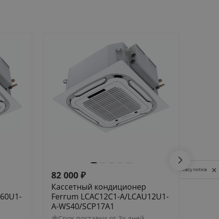
Privacy notice
82 000
₽
92 0
Кассетный кондиционер
Касс
60U1-
Ferrum LCAC12C1-A/LCAU12U1-
Ferr
A-WS40/SCP17A1
A-WS
Срок поставки от 3х дней
Сро