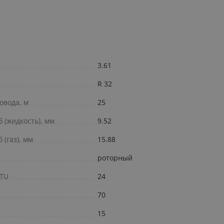
3.61
R 32
овода, м
25
 (жидкость), мм
9.52
(газ), мм
15.88
роторный
BTU
24
70
15