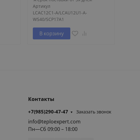
Артикул
Артик
LCAC12C1-A/LCAU12U1-A-
LCAC1
WS40/SCP17A1
WS40/
В корзину
В 
Контакты
+7(985)290-47-47
Заказать звонок
info@teploexpert.com
Пн—Сб 09:00 – 18:00