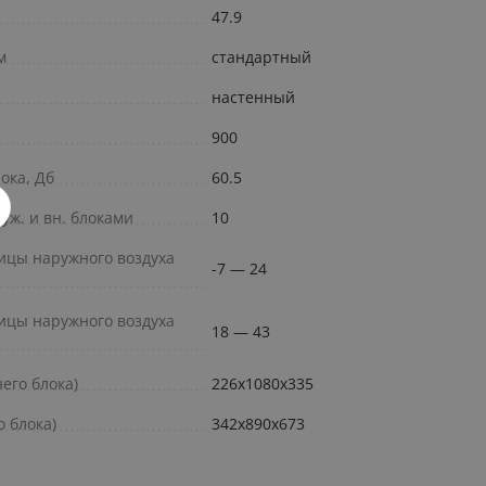
47.9
м
стандартный
настенный
900
ока, Дб
60.5
уж. и вн. блоками
10
ицы наружного воздуха
-7 — 24
ицы наружного воздуха
18 — 43
его блока)
226x1080x335
 блока)
342x890x673