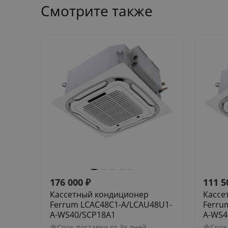
Смотрите также
176 000
₽
111 5
Кассетный кондиционер
Кассе
Ferrum LCAC48C1-A/LCAU48U1-
Ferru
A-WS40/SCP18A1
A-WS4
Срок поставки от 3х дней
Срок