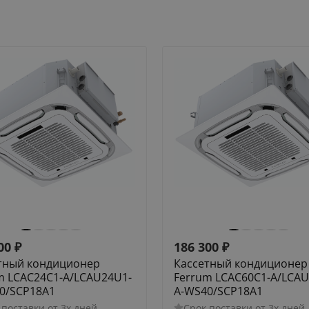
00
₽
186 300
₽
тный кондиционер
Кассетный кондиционер
m LCAC24C1-A/LCAU24U1-
Ferrum LCAC60C1-A/LCAU
0/SCP18A1
A-WS40/SCP18A1
 поставки от 3х дней
Срок поставки от 3х дней