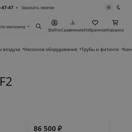
-47-47
Заказать звонок
Светлая те
Темна
 по магазину
Поиск
Войти
Сравнение
Избранное
Корзина
 воздуха
Насосное оборудование
Трубы и фитинги
Кан
F2
86 500
₽