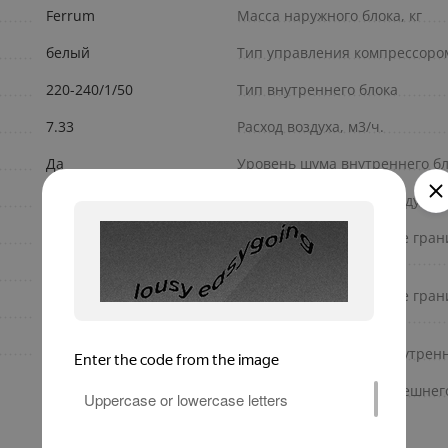
Ferrum
Масса наружного блока, кг
белый
Тип управления компрессоро
220-240/1/50
Тип внутреннего блока
7.33
Расход воздуха, м3/ч.
Да
Уровень шума внутреннего бл
Опция
Max перепад высот между нар
7.04
Рабочие температурные гран
(нагрев)
2.2
Рабочие температурные гран
2.05
(охлаждение)
3.21
Габаритный размер (внутренн
Габаритный размер (внешнего