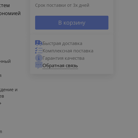
стем
Срок поставки от 3х дней
кономией
В корзину
Быстрая доставка
Комплексная поставка
Гарантия качества
енный
Обратная связь
й
я
дение и
ев
+
m