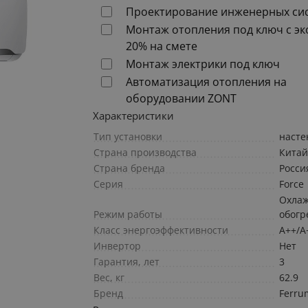
Проектирование инженерных си
Монтаж отопления под ключ с э
20% на смете
Монтаж электрики под ключ
Автоматизация отопления на
оборудовании ZONT
Характеристики
Тип установки
наст
Страна производства
Кита
Страна бренда
Росси
Серия
Force
Охлаж
Режим работы
обогр
Класс энергоэффективности
А++/A
Инвертор
Нет
Гарантия, лет
3
Вес, кг
62.9
Бренд
Ferru