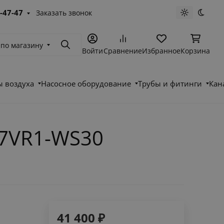
-47-47
Заказать звонок
Светлая те
Темна
 по магазину
Поиск
Войти
Сравнение
Избранное
Корзина
 воздуха
Насосное оборудование
Трубы и фитинги
Кан
07VR1-WS30
41 400
₽