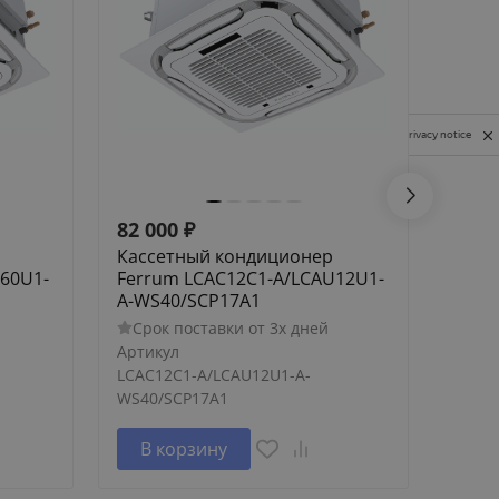
Privacy notice
82 000
₽
92 0
Кассетный кондиционер
Касс
60U1-
Ferrum LCAC12C1-A/LCAU12U1-
Ferr
A-WS40/SCP17A1
A-WS
Срок поставки от 3х дней
Сро
Артикул
Артик
LCAC12C1-A/LCAU12U1-A-
LCAC1
WS40/SCP17A1
WS40/
В корзину
В 