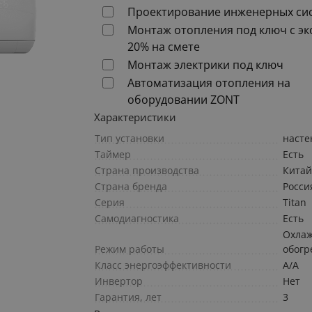
Проектирование инженерных си
Монтаж отопления под ключ с э
20% на смете
Монтаж электрики под ключ
Автоматизация отопления на
оборудовании ZONT
Характеристики
Тип установки
наст
Таймер
Есть
Страна производства
Кита
Страна бренда
Росси
Серия
Titan
Самодиагностика
Есть
Охлаж
Режим работы
обогр
Класс энергоэффективности
A/A
Инвертор
Нет
Гарантия, лет
3