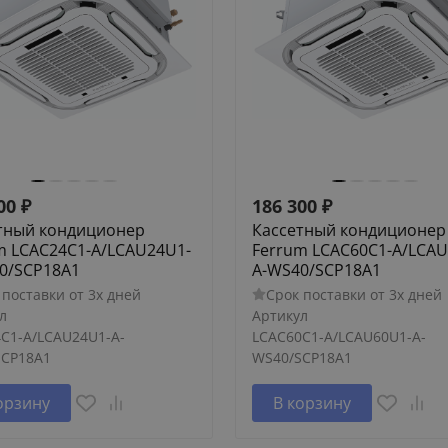
00
₽
186 300
₽
тный кондиционер
Кассетный кондиционер
m LCAC24C1-A/LCAU24U1-
Ferrum LCAC60C1-A/LCAU
0/SCP18A1
A-WS40/SCP18A1
 поставки от 3х дней
Срок поставки от 3х дней
л
Артикул
C1-A/LCAU24U1-A-
LCAC60C1-A/LCAU60U1-A-
SCP18A1
WS40/SCP18A1
орзину
В корзину