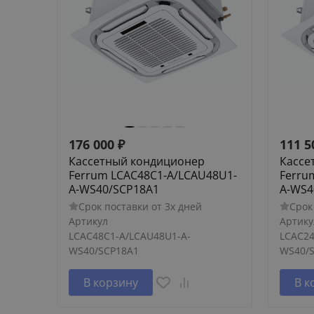
176 000
₽
111 5
Кассетный кондиционер
Кассе
Ferrum LCAC48C1-A/LCAU48U1-
Ferru
A-WS40/SCP18A1
A-WS4
Срок поставки от 3х дней
Срок
Артикул
Артику
LCAC48C1-A/LCAU48U1-A-
LCAC24
WS40/SCP18A1
WS40/
В корзину
В к