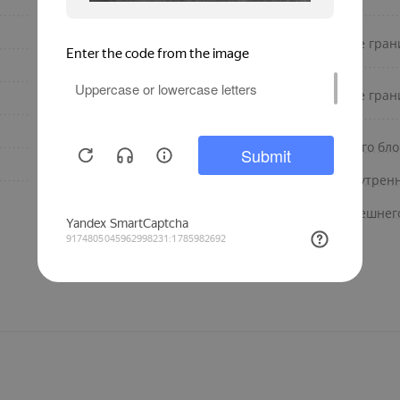
3.19
I Feel
3.58
Рабочие температурные гран
(нагрев)
R 410A
Рабочие температурные гран
15
(охлаждение)
6.35
Самоочистка внутреннего бло
9.52
Габаритный размер (внутренн
Габаритный размер (внешнего