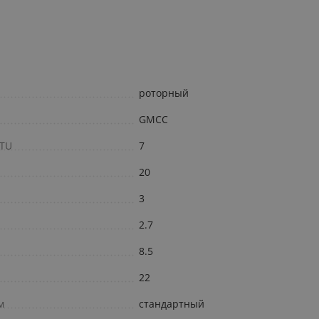
роторный
GMCC
BTU
7
20
3
2.7
8.5
22
м
стандартный