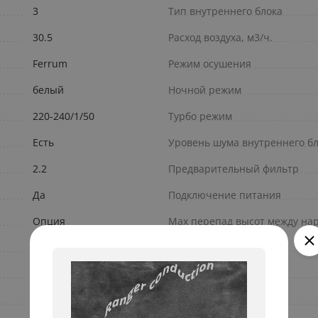
3
Тип внутреннего блока
30.5
Расход воздуха, м3/ч.
Ferrum
Режим осушения
белый
Ночной режим
220-240/1/50
Турбо режим
Есть
Уровень шума внутреннего бл
2.2
Предварительный фильтр
Да
Подключение питания
Опция
Max перепад высот между нар
2.1
Режим вентиляции
0.68
Авторестарт
0.62
Авто режим