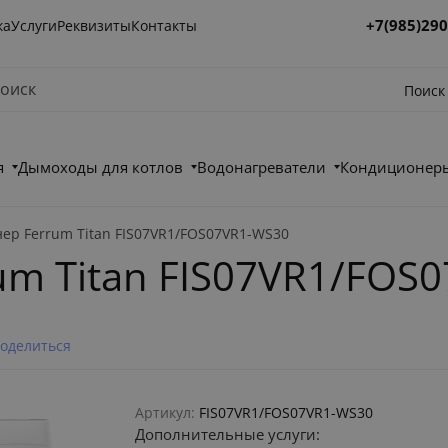
+7(985)290
ка
Услуги
Реквизиты
Контакты
Поиск
я
Дымоходы для котлов
Водонагреватели
Кондиционеры
ер Ferrum Titan FIS07VR1/FOS07VR1-WS30
um Titan FIS07VR1/FOS
оделиться
Артикул:
FIS07VR1/FOS07VR1-WS30
Дополнительные услуги: