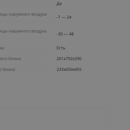
Да
ицы наружного воздуха
-7 — 24
ицы наружного воздуха
-30 — 48
ка
Есть
его блока)
201x792x290
 блока)
233x650x455