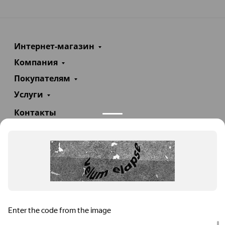
Интернет-магазин
Компания
Покупателям
Услуги
Контакты
+7(985)290-47-47
Заказать звонок
info@teploexpert.com
Пн—Сб 09:00 – 18:00
TeploExpert.com © 2008 - 2026 Оборудование для