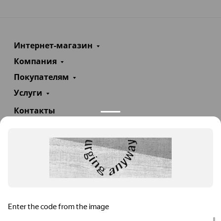
Интернет-магазин
Компания
Покупателям
Услуги
Контакты
+7(985)290-47-47
Заказать звонок
info@teploexpert.com
Пн—Сб 09:00 – 18:00
TeploExpert.com © 2008 - 2026 Оборудование для