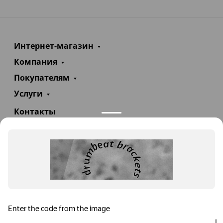
Интернет-магазин
Компания
Покупателям
Услуги
Контакты
+7(985)290-47-47
Заказать звонок
info@teploexpert.com
Пн—Сб 09:00 – 18:00
TeploExpert.com © 2008 - 2026 Оборудование для