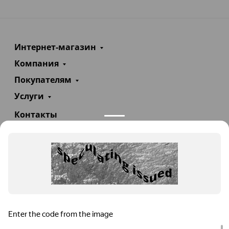
Интернет-магазин
Компания
Покупателям
Услуги
Контакты
+7(985)290-47-47
Заказать звонок
info@teploexpert.com
Пн—Сб 09:00 – 18:00
TeploExpert.com © 2008 - 2026 Оборудование для