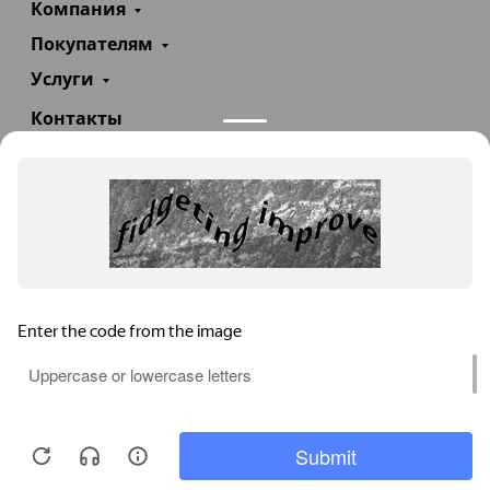
Компания
Покупателям
Услуги
Контакты
+7(985)290-47-47
Заказать звонок
info@teploexpert.com
Пн—Сб 09:00 – 18:00
TeploExpert.com © 2008 - 2026 Оборудование для
систем отопления, водоснабжения, канализации