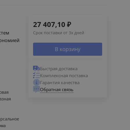
27 407,10
₽
стем
Срок поставки от 3х дней
кономией
В корзину
Быстрая доставка
Комплексная поставка
Гарантия качества
Обратная связь
овая
азная
рсальное
ома