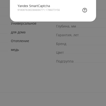
962
Дополнительно
1
Длина, мм
Универсальное
Глубина, мм
для дома
Гарантия, лет
Отопление
Бренд
медь
Цвет
Подгруппа