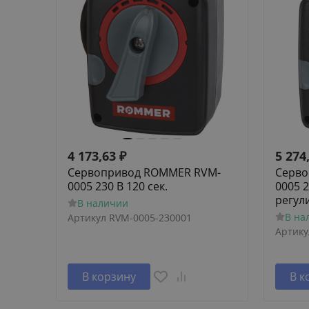
4 173,63
₽
5 274
Сервопривод ROMMER RVM-
Серво
0005 230 В 120 сек.
0005 2
регул
В наличии
В на
Артикул
RVM-0005-230001
Артику
В корзину
В к