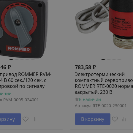
,46
₽
783,58
₽
привод ROMMER RVM-
Электротермический
4 В 60 сек./120 сек. c
компактный сервоприво
ировкой по сигналу
ROMMER RTE-0020 норм
закрытый, 230 В
личии
В наличии
л
RVM-0005-024001
Артикул
RTE-0020-230001
орзину
В корзину