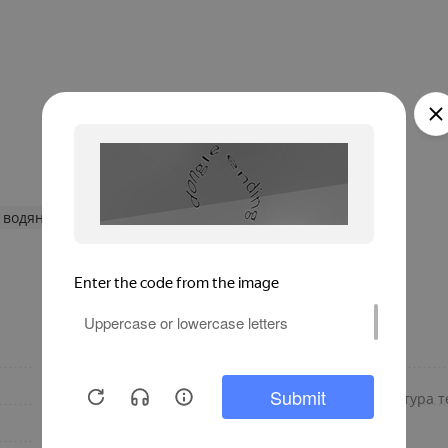
 водяные конвекторы
260
Материал корпуса
Роликовая
Максимальная температура те
U-образная