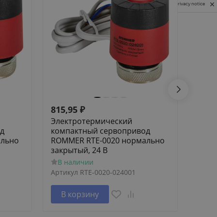
Privacy notice
815,95
₽
532,
Электротермический
Элек
д
компактный сервопривод
комп
ально
ROMMER RTE-0020 нормально
ROMM
закрытый, 24 В
откр
В наличии
В н
Артикул
RTE-0020-024001
Артик
В корзину
В 