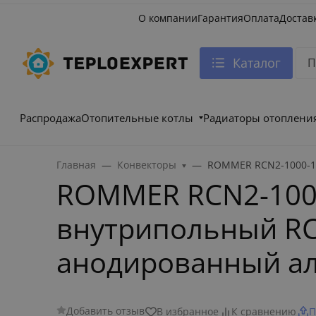
О компании
Гарантия
Оплата
Достав
Каталог
Распродажа
Отопительные котлы
Радиаторы отоплени
Главная
Конвекторы
ROMMER RCN2-1000-14
ROMMER RCN2-100
внутрипольный RCN
анодированный а
Добавить отзыв
В избранное
К сравнению
П