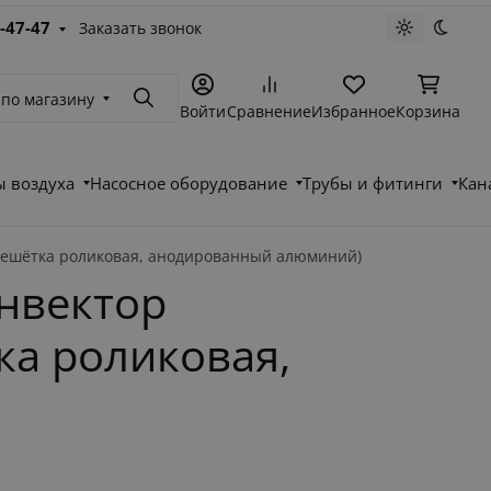
-47-47
Заказать звонок
Светлая те
Темна
 по магазину
Поиск
Войти
Сравнение
Избранное
Корзина
 воздуха
Насосное оборудование
Трубы и фитинги
Кан
Решётка роликовая, анодированный алюминий)
нвектор
ка роликовая,