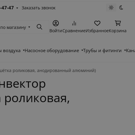
-47-47
Заказать звонок
Светлая те
Темна
 по магазину
Поиск
Войти
Сравнение
Избранное
Корзина
 воздуха
Насосное оборудование
Трубы и фитинги
Кан
шётка роликовая, анодированный алюминий)
нвектор
 роликовая,