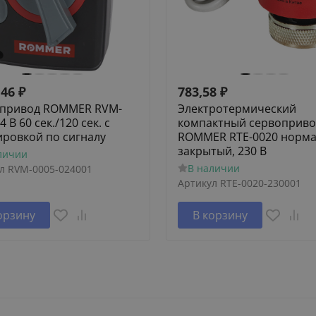
,46
₽
783,58
₽
привод ROMMER RVM-
Электротермический
4 В 60 сек./120 сек. c
компактный сервоприво
ировкой по сигналу
ROMMER RTE-0020 норм
закрытый, 230 В
личии
В наличии
л
RVM-0005-024001
Артикул
RTE-0020-230001
орзину
В корзину