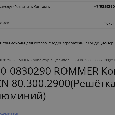
+7(985)290
ка
Услуги
Реквизиты
Контакты
Поиск
я
Дымоходы для котлов
Водонагреватели
Кондиционеры
30290 ROMMER Конвектор внутрипольный RCN 80.300.2900(Ре
0-0830290 ROMMER Ко
N 80.300.2900(Решётка
люминий)
оделиться