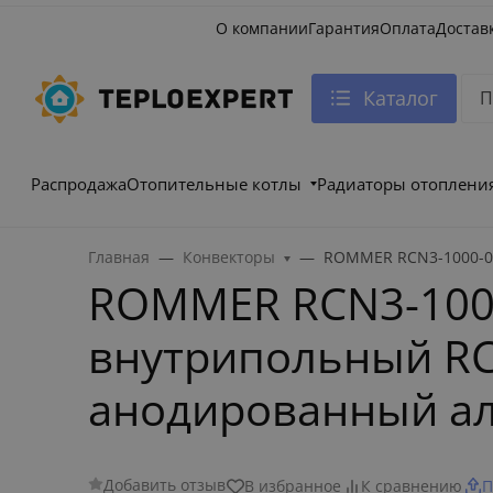
О компании
Гарантия
Оплата
Достав
Каталог
Распродажа
Отопительные котлы
Радиаторы отоплени
Главная
Конвекторы
ROMMER RCN3-1000-08
ROMMER RCN3-100
внутрипольный RC
анодированный а
Добавить отзыв
В избранное
К сравнению
П