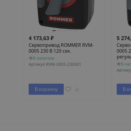
4 173,63
₽
5 274
Сервопривод ROMMER RVM-
Серво
0005 230 В 120 сек.
0005 2
регул
В наличии
В на
Артикул
RVM-0005-230001
Артику
В корзину
В к