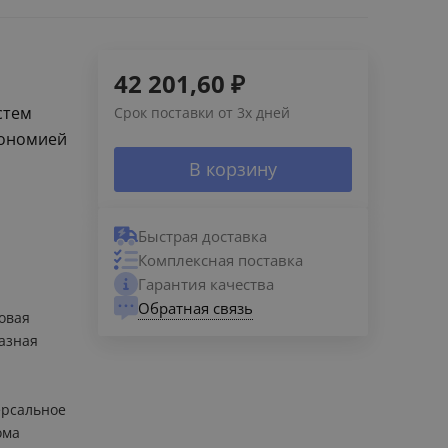
42 201,60
₽
стем
Срок поставки от 3х дней
кономией
В корзину
Быстрая доставка
Комплексная поставка
Гарантия качества
Обратная связь
овая
азная
рсальное
ома