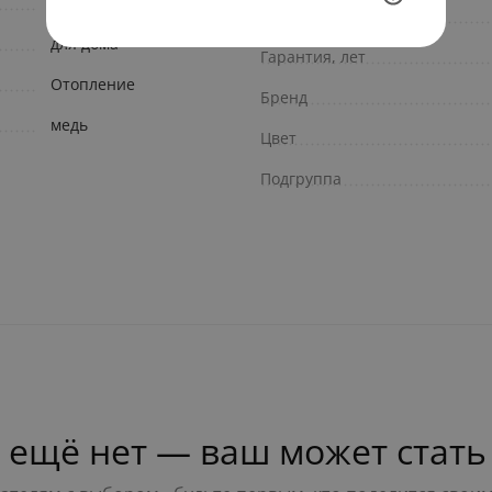
Универсальное
Глубина, мм
для дома
Гарантия, лет
Отопление
Бренд
медь
Цвет
Подгруппа
 ещё нет — ваш может стать