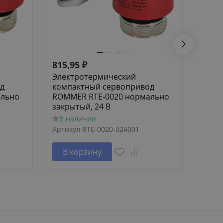
815,95
₽
532,
Электротермический
Элек
д
компактный сервопривод
комп
ально
ROMMER RTE-0020 нормально
ROMM
закрытый, 24 В
откр
В наличии
В н
Артикул
RTE-0020-024001
Артик
В корзину
В 