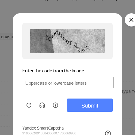
 водяные конвекторы
300
Материал корпуса
Роликовая
Максимальная температура те
U-образная
1539
Дополнительно
1
Длина, мм