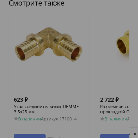
Смотрите также
623
₽
2 722
₽
Угол соединительный TIEMME
Разъемное соеди
3.5х25 мм
прокладкой O-rin
В наличии
Артикул
1710014
В наличии
Арти
Privacy notice