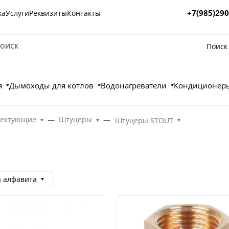
+7(985)290
ка
Услуги
Реквизиты
Контакты
Поиск
я
Дымоходы для котлов
Водонагреватели
Кондиционеры
лектующие
Штуцеры
Штуцеры STOUT
а алфавита