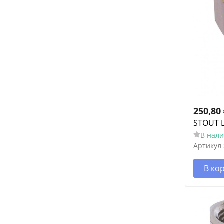
250,80
STOUT 
В нал
Артикул
В ко