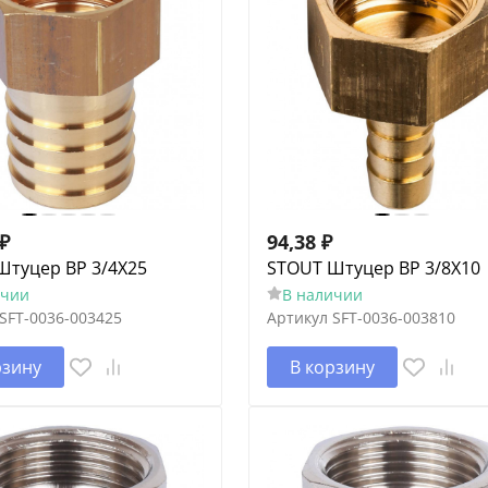
₽
94,38
₽
Штуцер ВР 3/4X25
STOUT Штуцер ВР 3/8X10
ичии
В наличии
SFT-0036-003425
Артикул
SFT-0036-003810
рзину
В корзину