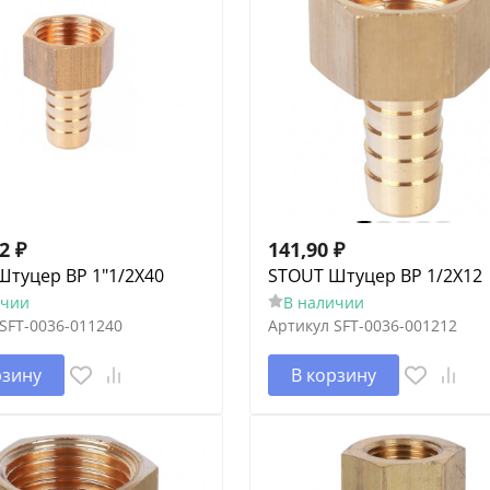
12
₽
141,90
₽
Штуцер ВР 1"1/2X40
STOUT Штуцер ВР 1/2X12
ичии
В наличии
SFT-0036-011240
Артикул
SFT-0036-001212
рзину
В корзину