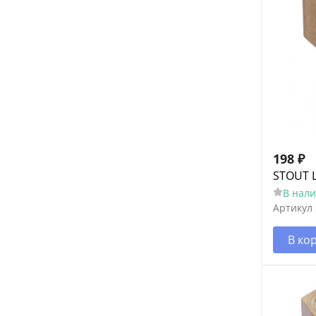
198
₽
STOUT 
В нал
Артикул
В ко