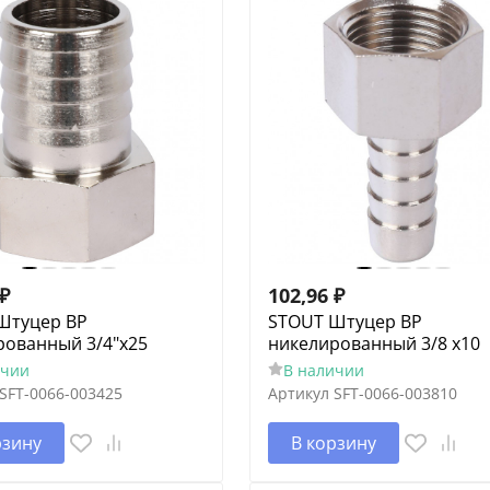
₽
102,96
₽
Штуцер ВР
STOUT Штуцер ВР
рованный 3/4"x25
никелированный 3/8 x10
ичии
В наличии
SFT-0066-003425
Артикул
SFT-0066-003810
рзину
В корзину