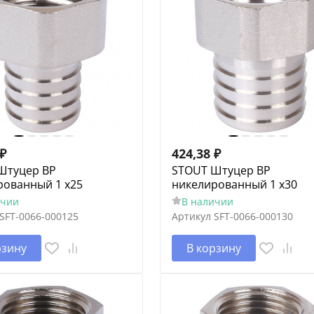
₽
424,38
₽
Штуцер ВР
STOUT Штуцер ВР
рованный 1 x25
никелированный 1 x30
ичии
В наличии
SFT-0066-000125
Артикул
SFT-0066-000130
рзину
В корзину