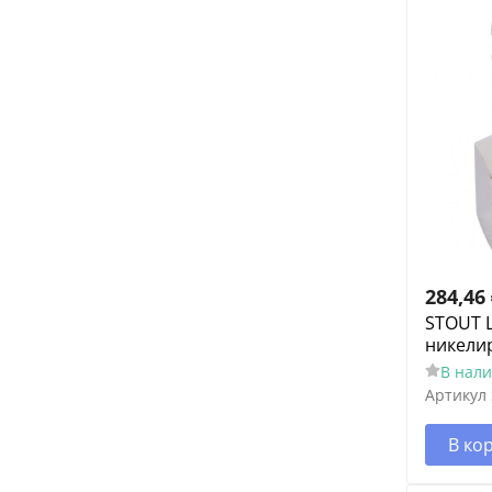
284,46
STOUT 
никели
В нал
Артикул
В ко