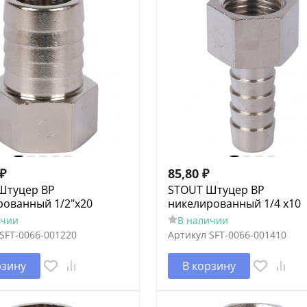
₽
85,80
₽
Штуцер ВР
STOUT Штуцер ВР
рованный 1/2"x20
никелированный 1/4 x10
ичии
В наличии
SFT-0066-001220
Артикул
SFT-0066-001410
рзину
В корзину