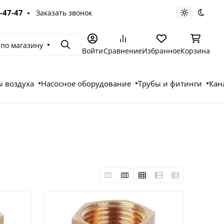
-47-47
Заказать звонок
Светлая те
Темна
 по магазину
Поиск
Войти
Сравнение
Избранное
Корзина
 воздуха
Насосное оборудование
Трубы и фитинги
Кан