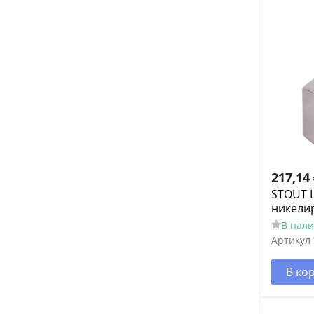
217,14
STOUT 
никели
В нал
Артикул
В ко