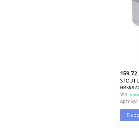
159,72
STOUT 
никели
В нал
Артикул
В ко