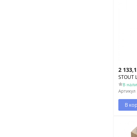
2 133,
STOUT 
В нал
Артикул
В ко