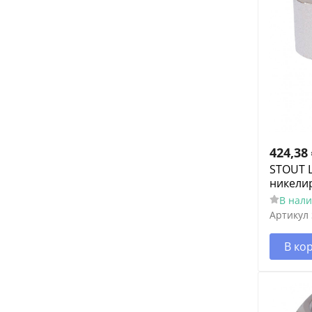
424,38
STOUT 
никели
В нал
Артикул
В ко