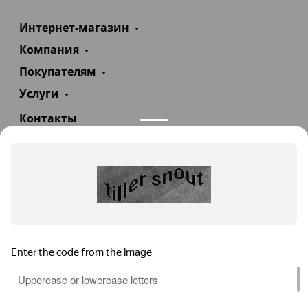
Интернет-магазин
Компания
Покупателям
Услуги
Контакты
+7(985)290-47-47
Заказать звонок
info@teploexpert.com
Пн—Сб 09:00 – 18:00
TeploExpert.com © 2008 - 2026 Оборудование для
систем отопления, водоснабжения, канализации