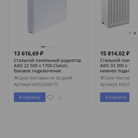
Privacy notice
13 616,69
₽
15 814,02
₽
Стальной панельный радиатор
Стальной панель
AXIS 22 500 x 1700 Classic,
AXIS 33 300 x 1400
боковое подключение
нижнее подключ
Срок поставки от 3х дней
Срок поставки 
Артикул
AXIS225017C
Артикул
AXIS3330
В корзину
В корзину