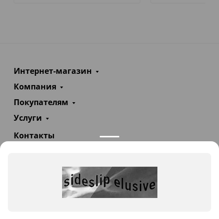
Интернет-магазин
Компания
Покупателям
Услуги
Контакты
+7(985)290-47-47
Заказать звонок
info@teploexpert.com
Пн—Сб 09:00 – 18:00