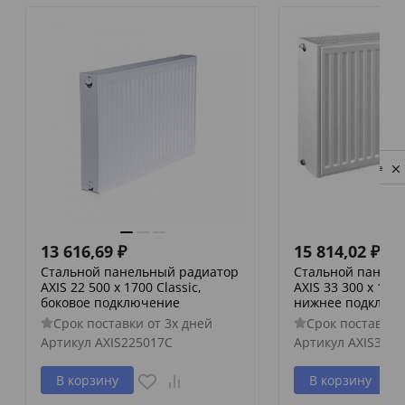
Privacy notice
13 616,69
₽
15 814,02
₽
Стальной панельный радиатор
Стальной панель
AXIS 22 500 x 1700 Classic,
AXIS 33 300 x 1400
боковое подключение
нижнее подключ
Срок поставки от 3х дней
Срок поставки 
Артикул
AXIS225017C
Артикул
AXIS3330
В корзину
В корзину