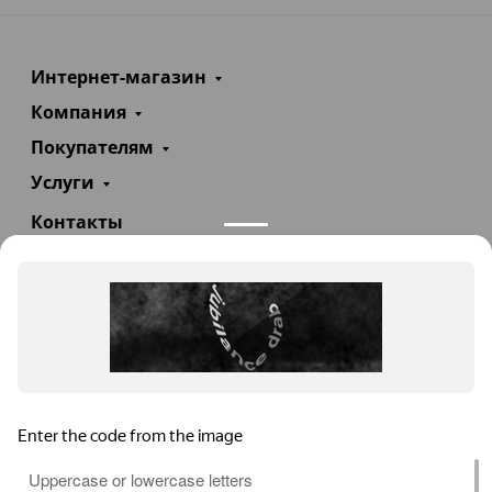
Интернет-магазин
Компания
Покупателям
Услуги
Контакты
+7(985)290-47-47
Заказать звонок
info@teploexpert.com
Пн—Сб 09:00 – 18:00
TeploExpert.com © 2008 - 2026 Оборудование для
систем отопления, водоснабжения, канализации