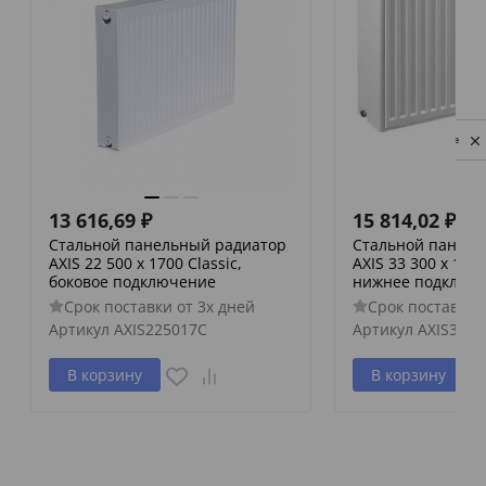
Privacy notice
13 616,69
₽
15 814,02
₽
Стальной панельный радиатор
Стальной панель
AXIS 22 500 x 1700 Classic,
AXIS 33 300 x 1400
боковое подключение
нижнее подключ
Срок поставки от 3х дней
Срок поставки 
Артикул
AXIS225017C
Артикул
AXIS3330
В корзину
В корзину