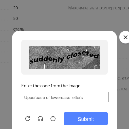
20
Максимальная температура т
50
сталь
панельный
1400
Комплект поставки
110
Объем теплоносителя, л
Испытательное давление, ат
Разрушающее давление, атм