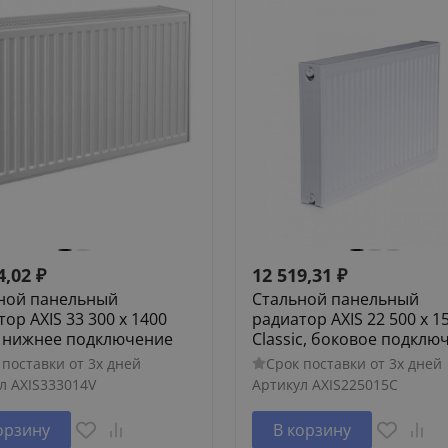
4,02
₽
12 519,31
₽
ной панельный
Стальной панельный
ор AXIS 33 300 x 1400
радиатор AXIS 22 500 x 1
l, нижнее подключение
Classic, боковое подклю
 поставки от 3х дней
Срок поставки от 3х дней
л
AXIS333014V
Артикул
AXIS225015C
орзину
В корзину