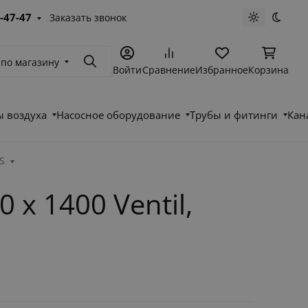
-47-47
Заказать звонок
Светлая те
Темна
 по магазину
Поиск
Войти
Сравнение
Избранное
Корзина
 воздуха
Насосное оборудование
Трубы и фитинги
Кан
S
x 1400 Ventil,