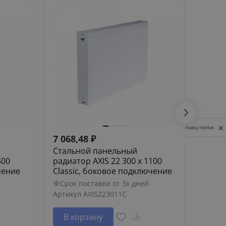
Privacy notice
7 068,48
₽
8 74
Стальной панельный
Стал
500
радиатор AXIS 22 300 x 1100
радиа
чение
Classic, боковое подключение
Clas
Срок поставки от 3х дней
Сро
Артикул
AXIS223011C
Артик
В корзину
В 