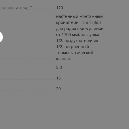
еплоносителя, С
120
настенный монтажный
кронштейн - 2 шт (3шт-
для радиаторов длиной
от 1700 мм), заглушка
1/2, воздухоотводчик
1/2, встроенный
термостатический
клапан
5.3
м
15
20