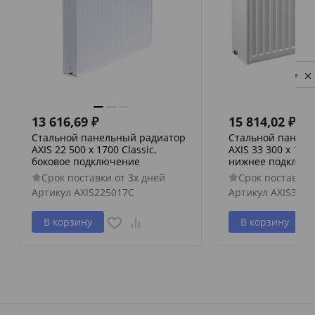
Privacy notice
13 616,69
₽
15 814,02
₽
Стальной панельный радиатор
Стальной панель
AXIS 22 500 x 1700 Classic,
AXIS 33 300 x 1400
боковое подключение
нижнее подключ
Срок поставки от 3х дней
Срок поставки 
Артикул
AXIS225017C
Артикул
AXIS3330
В корзину
В корзину