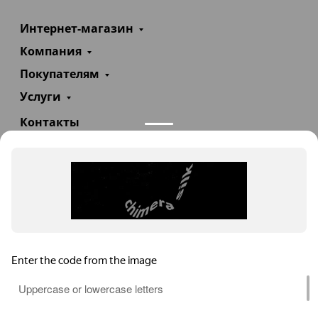
Интернет-магазин
Компания
Покупателям
Услуги
Контакты
+7(985)290-47-47
Заказать звонок
info@teploexpert.com
Пн—Сб 09:00 – 18:00
TeploExpert.com © 2008 - 2026 Оборудование для
систем отопления, водоснабжения, канализации