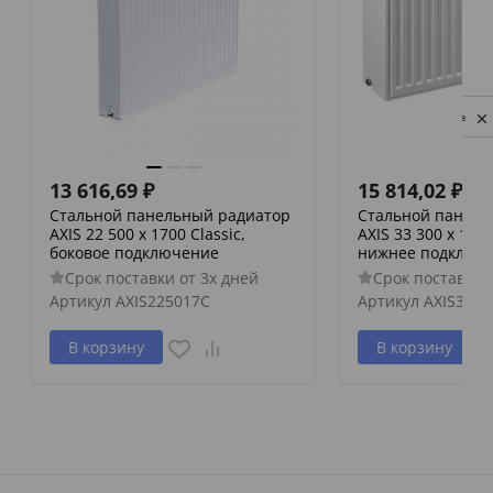
Privacy notice
13 616,69
₽
15 814,02
₽
Стальной панельный радиатор
Стальной панель
AXIS 22 500 x 1700 Classic,
AXIS 33 300 x 1400
боковое подключение
нижнее подключ
Срок поставки от 3х дней
Срок поставки 
Артикул
AXIS225017C
Артикул
AXIS3330
В корзину
В корзину