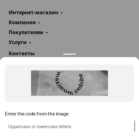
Интернет-магазин
Компания
Покупателям
Услуги
Контакты
+7(985)290-47-47
Заказать звонок
info@teploexpert.com
Пн—Сб 09:00 – 18:00
TeploExpert.com © 2008 - 2026 Оборудование для
систем отопления, водоснабжения, канализации