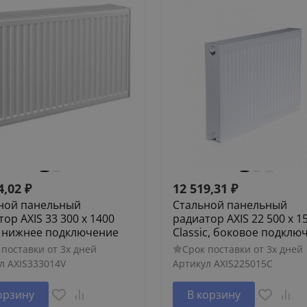
4,02
₽
12 519,31
₽
ной панельный
Стальной панельный
ор AXIS 33 300 x 1400
радиатор AXIS 22 500 x 1
l, нижнее подключение
Classic, боковое подклю
 поставки от 3х дней
Срок поставки от 3х дней
л
AXIS333014V
Артикул
AXIS225015C
орзину
В корзину