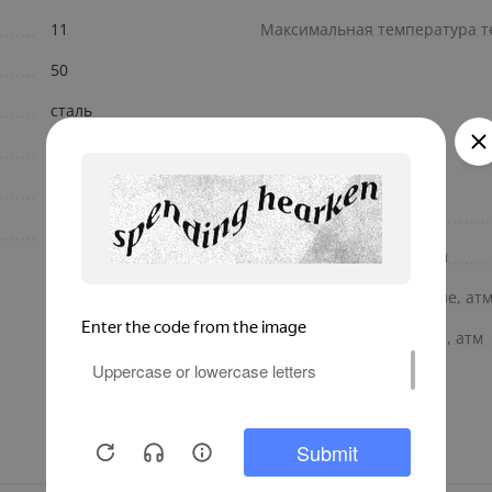
11
Максимальная температура т
50
сталь
панельный
800
Комплект поставки
110
Объем теплоносителя, л
Испытательное давление, ат
Разрушающее давление, атм