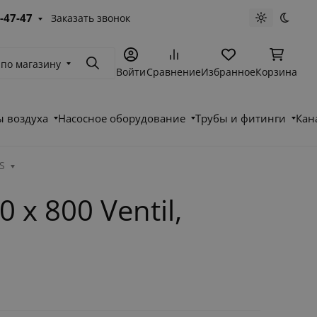
-47-47
Заказать звонок
Светлая те
Темна
 по магазину
Поиск
Войти
Сравнение
Избранное
Корзина
 воздуха
Насосное оборудование
Трубы и фитинги
Кан
S
x 800 Ventil,