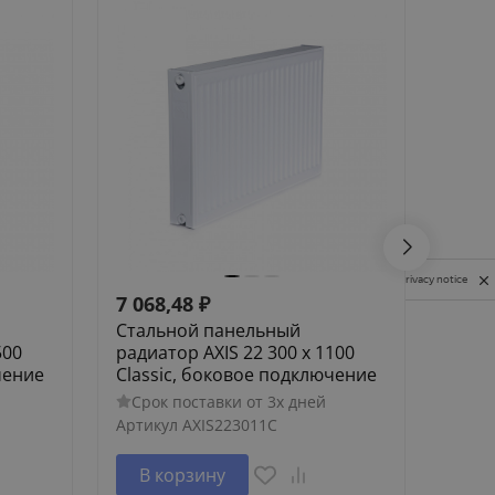
Privacy notice
7 068,48
₽
8 74
Стальной панельный
Стал
500
радиатор AXIS 22 300 x 1100
радиа
чение
Classic, боковое подключение
Clas
Срок поставки от 3х дней
Сро
Артикул
AXIS223011C
Артик
В корзину
В 