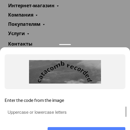
Интернет-магазин
Компания
Покупателям
Услуги
Контакты
+7(985)290-47-47
Заказать звонок
info@teploexpert.com
Пн—Сб 09:00 – 18:00
TeploExpert.com © 2008 - 2026 Оборудование для
систем отопления, водоснабжения, канализации