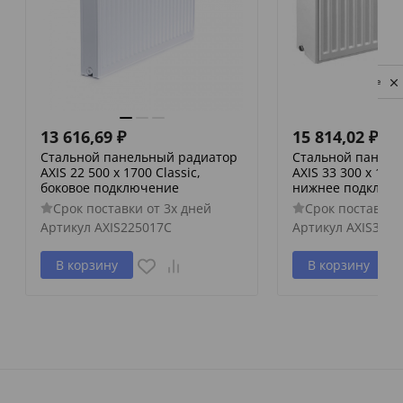
Privacy notice
13 616,69
₽
15 814,02
₽
Стальной панельный радиатор
Стальной панель
AXIS 22 500 x 1700 Classic,
AXIS 33 300 x 1400
боковое подключение
нижнее подключ
Срок поставки от 3х дней
Срок поставки 
Артикул
AXIS225017C
Артикул
AXIS3330
В корзину
В корзину