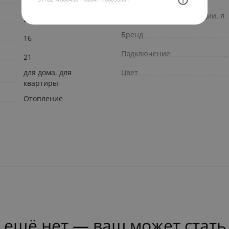
Bravo (STOUT)
Внутренний объем секции, л
Bravo
Бренд
16
Подключение
21
для дома, для
Цвет
квартиры
Отопление
 ещё нет — ваш может стать