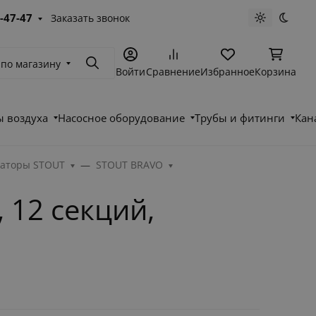
-47-47
Заказать звонок
Светлая те
Темна
 по магазину
Поиск
Войти
Сравнение
Избранное
Корзина
 воздуха
Насосное оборудование
Трубы и фитинги
Кан
аторы STOUT
STOUT BRAVO
 12 секций,