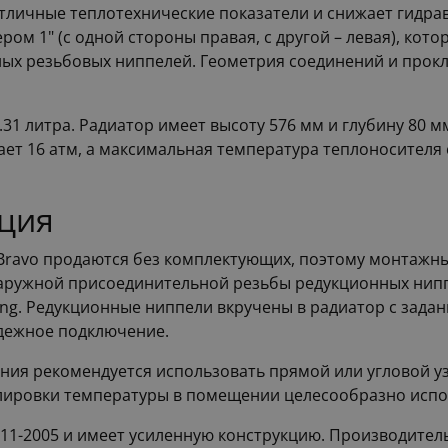
отличные теплотехнические показатели и снижает гидра
ом 1" (с одной стороны правая, с другой – левая), кото
ых резьбовых ниппелей. Геометрия соединений и прок
.31 литра. Радиатор имеет высоту 576 мм и глубину 80 
ает 16 атм, а максимальная температура теплоносителя 
ация
ravo продаются без комплектующих, поэтому монтажн
аружной присоединительной резьбы редукционных ниппе
ing. Редукционные ниппели вкручены в радиатор с зад
дежное подключение.
ения рекомендуется использовать прямой или угловой 
улировки температуры в помещении целесообразно испо
311-2005 и имеет усиленную конструкцию. Производител