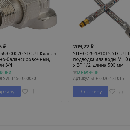
6
₽
209,22
₽
156-000020 STOUT Клапан
SHF-0026-181015 STOUT 
но-балансировочный,
подводка для воды M 10 
ой 3/4
х ВР 1/2, длина 500 мм
личии
В наличии
л
SVL-1156-000020
Артикул
SHF-0026-181015
орзину
В корзину