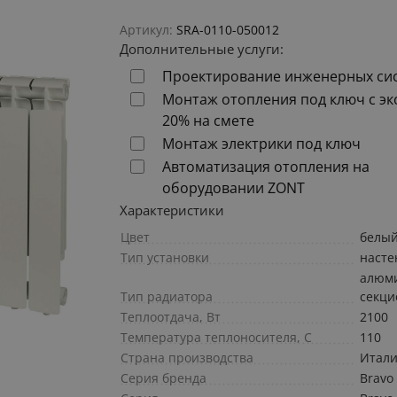
Артикул:
SRA-0110-050012
Дополнительные услуги:
Проектирование инженерных си
Монтаж отопления под ключ с э
20% на смете
Монтаж электрики под ключ
Автоматизация отопления на
оборудовании ZONT
Характеристики
Цвет
белы
Тип установки
наст
алюм
Тип радиатора
секц
Теплоотдача, Вт
2100
Температура теплоносителя, С
110
Страна производства
Итал
Серия бренда
Bravo