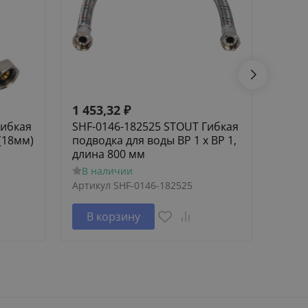
1 453,32
₽
1 62
Гибкая
SHF-0146-182525 STOUT Гибкая
SCA-
(18мм)
подводка для воды ВР 1 х ВР 1,
Элем
длина 800 мм
труб
В наличии
В н
Артикул
SHF-0146-182525
Артик
В корзину
В 