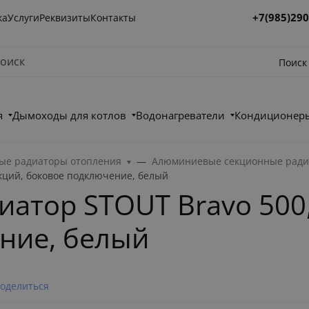
+7(985)290
ка
Услуги
Реквизиты
Контакты
Поиск
я
Дымоходы для котлов
Водонагреватели
Кондиционеры
е радиаторы отопления
Алюминиевые секционные ради
кций, боковое подключение, белый
тор STOUT Bravo 500,
ние, белый
оделиться