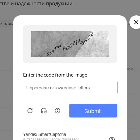
естве и надежности продукции.
 радиаторы отопления
Алюминиевые секционные радиаторы
белый
Межосевое расстояние, мм
настенный
Материал
алюминиевый
Конструкция
секционный
Количество секций
2100
Глубина, мм
110
Гарантия
Италия
Высота, мм