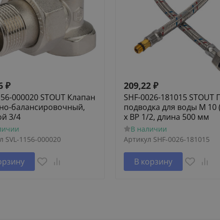
6
₽
209,22
₽
156-000020 STOUT Клапан
SHF-0026-181015 STOUT 
но-балансировочный,
подводка для воды M 10 
ой 3/4
х ВР 1/2, длина 500 мм
личии
В наличии
л
SVL-1156-000020
Артикул
SHF-0026-181015
орзину
В корзину