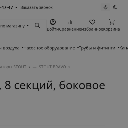
-47-47
Заказать звонок
Светлая те
Темна
 по магазину
Поиск
Войти
Сравнение
Избранное
Корзина
 воздуха
Насосное оборудование
Трубы и фитинги
Кан
аторы STOUT
STOUT BRAVO
 8 секций, боковое