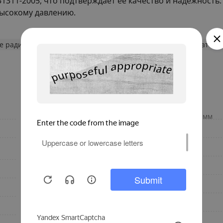
1311-2005, что подтверждает её качество и надежность
высокому давлению.
 радиаторы отопления
Алюминиевые секционные радиаторы
белый
Межосевое расстояние, мм
настенный
Материал
алюминиевый
Конструкция
секционный
Количество секций
1400
Глубина, мм
110
Гарантия
Италия