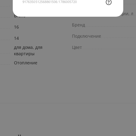
Высота, мм
Bravo (STOUT)
Внутренний объем секции, л
Bravo
Бренд
16
Подключение
14
для дома, для
Цвет
квартиры
Отопление