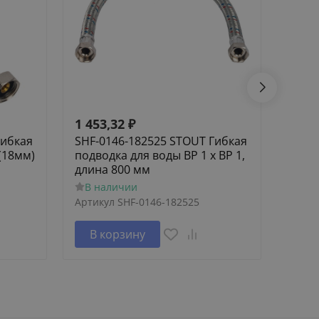
1 453,32
₽
1 62
Гибкая
SHF-0146-182525 STOUT Гибкая
SCA-
(18мм)
подводка для воды ВР 1 х ВР 1,
Элем
длина 800 мм
труб
В наличии
В н
Артикул
SHF-0146-182525
Артик
В корзину
В 