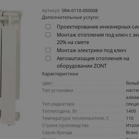
Артикул:
SRA-0110-050008
Дополнительные услуги:
Проектирование инженерных си
Монтаж отопления под ключ с э
20% на смете
Монтаж электрики под ключ
Автоматизация отопления на
оборудовании ZONT
Характеристики
Цвет
белы
Тип установки
наст
алюм
Тип радиатора
секц
Теплоотдача, Вт
1400
Температура теплоносителя, С
110
Страна производства
Итал
Серия бренда
Bravo