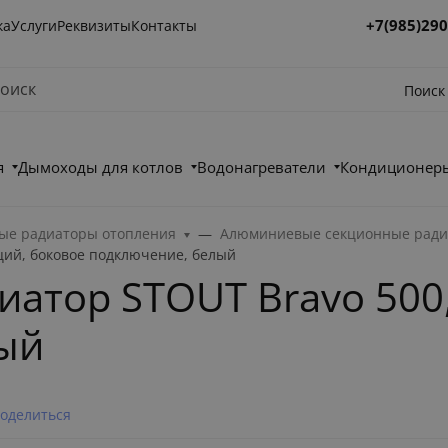
+7(985)290
ка
Услуги
Реквизиты
Контакты
Поиск
я
Дымоходы для котлов
Водонагреватели
Кондиционеры
е радиаторы отопления
Алюминиевые секционные ради
ций, боковое подключение, белый
тор STOUT Bravo 500,
ый
оделиться