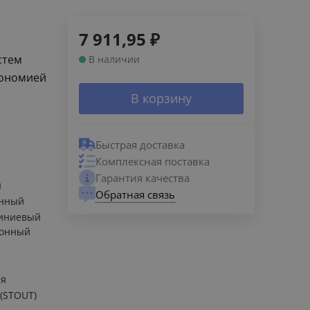
7 911,95
₽
стем
В наличии
кономией
В корзину
Быстрая доставка
Комплексная поставка
Гарантия качества
й
Обратная связь
енный
иниевый
ионный
ия
 (STOUT)