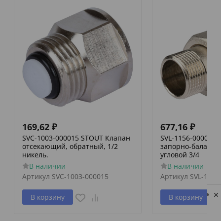
169,62
₽
677,16
₽
SVC-1003-000015 STOUT Клапан
SVL-1156-000020
отсекающий, обратный, 1/2
запорно-баланси
никель.
угловой 3/4
В наличии
В наличии
Артикул
SVC-1003-000015
Артикул
SVL-1156
Privacy notice
В корзину
В корзину