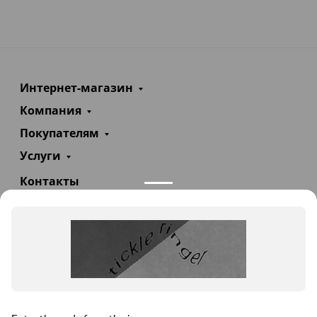
Интернет-магазин
Компания
Покупателям
Услуги
Контакты
+7(985)290-47-47
Заказать звонок
info@teploexpert.com
Пн—Сб 09:00 – 18:00