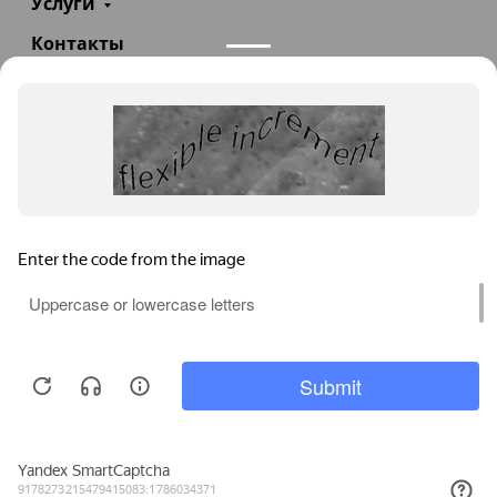
Услуги
Контакты
+7(985)290-47-47
Заказать звонок
info@teploexpert.com
Пн—Сб 09:00 – 18:00
TeploExpert.com © 2008 - 2026 Оборудование для
систем отопления, водоснабжения, канализации