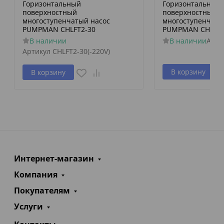
Горизонтальный
Горизонтальный
поверхностный
поверхностный
многоступенчатый насос
многоступенчаты
PUMPMAN CHLFT2-30
PUMPMAN CHLFT2
В наличии
В наличии
Арти
Артикул
CHLFT2-30(-220V)
В корзину
В корзину
Интернет-магазин
Компания
Покупателям
Услуги