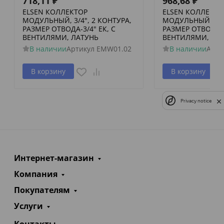
718,11
₽
968,68
₽
ELSEN КОЛЛЕКТОР
ELSEN КОЛЛЕКТО
МОДУЛЬНЫЙ, 3/4", 2 КОНТУРА,
МОДУЛЬНЫЙ, 3/4"
РАЗМЕР ОТВОДА-3/4" ЕК, С
РАЗМЕР ОТВОДА-3
ВЕНТИЛЯМИ, ЛАТУНЬ
ВЕНТИЛЯМИ, ЛА
В наличии
Артикул
EMW01.02
В наличии
Арти
В корзину
В корзину
Privacy notice
Интернет-магазин
Компания
Покупателям
Услуги