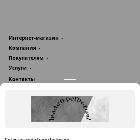
Интернет-магазин
Компания
Покупателям
Услуги
Контакты
+7(985)290-47-47
Заказать звонок
info@teploexpert.com
Пн—Сб 09:00 – 18:00