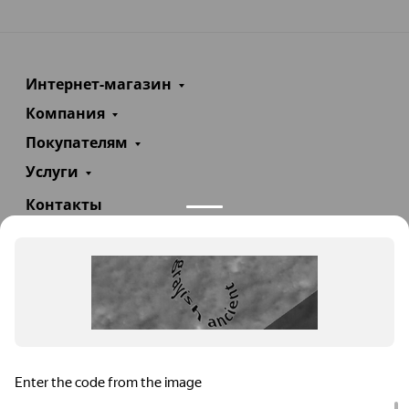
Интернет-магазин
Компания
Покупателям
Услуги
Контакты
+7(985)290-47-47
Заказать звонок
info@teploexpert.com
Пн—Сб 09:00 – 18:00
TeploExpert.com © 2008 - 2026 Оборудование для