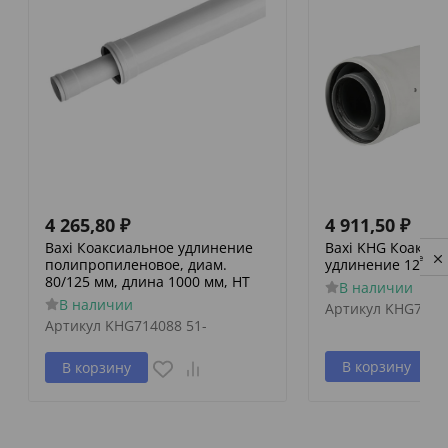
4 265,80
₽
4 911,50
₽
Baxi Коаксиальное удлинение
Baxi KHG Коакси
Privacy notice
полипропиленовое, диам.
удлинение 125/80
80/125 мм, длина 1000 мм, HT
В наличии
В наличии
Артикул
KHG7140
Артикул
KHG714088 51-
В корзину
В корзину