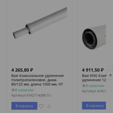
4 265,80
₽
4 911,50
₽
Baxi Коаксиальное удлинение
Baxi KHG Коакси
Privacy notice
полипропиленовое, диам.
удлинение 125/80
80/125 мм, длина 1000 мм, HT
В наличии
В наличии
Артикул
KHG7140
Артикул
KHG714088 51-
В корзину
В корзину