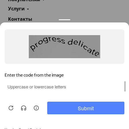
Услуги
Контакты
+7(985)290-47-47
Заказать звонок
info@teploexpert.com
Пн—Сб 09:00 – 18:00
TeploExpert.com © 2008 - 2026 Оборудование для
систем отопления, водоснабжения, канализации