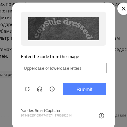
их примесей, что повышает качество водоснабжения
одаря использованию прочного полипропилена
фитинга
одаря сварке
бами стандартного диаметра
ильтр подходящим для различных инженерных систем
стемах отопления, водоснабжения и канализации, пред
тей.
ильтры ППР
Фитинги Политэк
сварной
Максимальное рабочее давле
сварка
Диаметр, мм