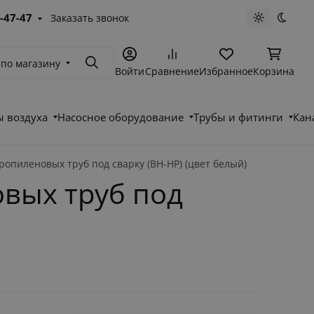
-47-47
Заказать звонок
Светлая те
Темна
 по магазину
Поиск
Войти
Сравнение
Избранное
Корзина
 воздуха
Насосное оборудование
Трубы и фитинги
Кан
опиленовых труб под сварку (ВН-НР) (цвет белый)
вых труб под