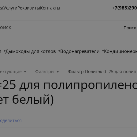
+7(985)290
ка
Услуги
Реквизиты
Контакты
Поиск
я
Дымоходы для котлов
Водонагреватели
Кондиционеры
лектующие
Фильтры
Фильтр Политэк d=25 для полипр
=25 для полипропилено
ет белый)
оделиться