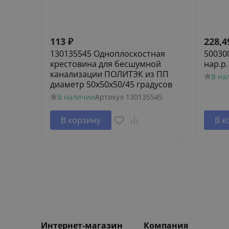
113
₽
228,4
130135545 Одноплоскостная
50030
крестовина для бесшумной
нар.р.
канализации ПОЛИТЭК из ПП
В на
диаметр 50х50х50/45 градусов
В наличии
Артикул
130135545
В корзину
В к
Интернет-магазин
Компания