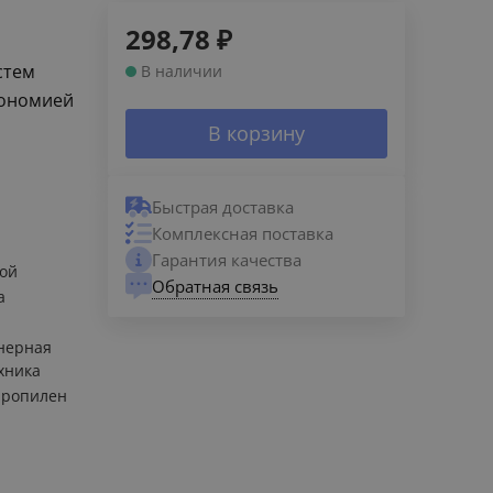
298,78
₽
стем
В наличии
кономией
В корзину
Быстрая доставка
Комплексная поставка
Гарантия качества
ой
Обратная связь
а
нерная
хника
пропилен