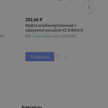
292,60
₽
1 08
Муфта комбинированная с
Кран
наружной резьбой AS D40x5/4
АКВА
разъ
63
В наличии
Артикул
ASD4054
В н
В корзину
В 
Контакты