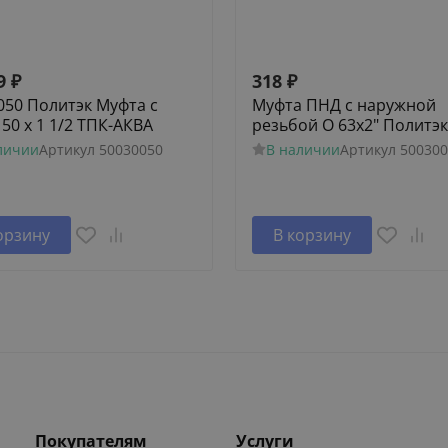
9
₽
318
₽
050 Политэк Муфта с
Муфта ПНД с наружной
 50 х 1 1/2 ТПК-АКВА
резьбой O 63x2" Политэк
личии
Артикул
50030050
В наличии
Артикул
500300
орзину
В корзину
Покупателям
Услуги