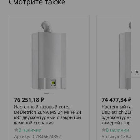
Смотрите также
Privacy notice
76 251,18
₽
74 477,34
₽
Настенный газовый котел
Настенный газов
DeDietrich ZENA MS 24 MI FF 24
DeDietrich ZENA M
кВт двухконтурный с закрытой
одноконтурный с
камерой сгорания
камерой сгорани
В наличии
В наличии
Артикул
CZB46624352-
Артикул
CZB4652