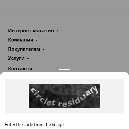
Интернет-магазин
Компания
Покупателям
Услуги
Контакты
+7(985)290-47-47
Заказать звонок
info@teploexpert.com
Пн—Сб 09:00 – 18:00
TeploExpert.com © 2008 - 2026 Оборудование для