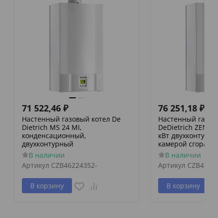
71 522,46
₽
76 251,18
₽
Настенный газовый котел De
Настенный газов
Dietrich MS 24 MI,
DeDietrich ZENA M
конденсационный,
кВт двухконтурны
двухконтурный
камерой сгорани
В наличии
В наличии
Артикул
CZB46224352-
Артикул
CZB4662
В корзину
В корзину