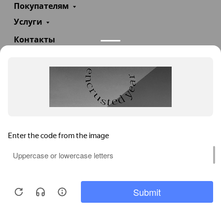
Покупателям
Услуги
Контакты
+7(985)290-47-47
Заказать звонок
info@teploexpert.com
Пн—Сб 09:00 – 18:00
TeploExpert.com © 2008 - 2026 Оборудование для
систем отопления, водоснабжения, канализации