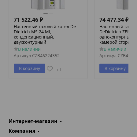
71 522,46
₽
74 477,34
₽
Настенный газовый котел De
Настенный газов
Dietrich MS 24 MI,
DeDietrich ZENA M
конденсационный,
одноконтурный с
двухконтурный
камерой сгорани
В наличии
В наличии
Артикул
CZB46224352-
Артикул
CZB4652
В корзину
В корзину
Интернет-магазин
Компания