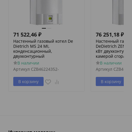
71 522,46
₽
76 251,18
₽
Настенный газовый котел De
Настенный газов
Dietrich MS 24 MI,
DeDietrich ZENA M
конденсационный,
кВт двухконтурны
двухконтурный
камерой сгорани
В наличии
В наличии
Артикул
CZB46224352-
Артикул
CZB4662
В корзину
В корзину