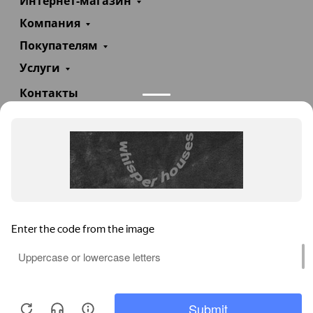
Интернет-магазин
Компания
Покупателям
Услуги
Контакты
+7(985)290-47-47
Заказать звонок
info@teploexpert.com
Пн—Сб 09:00 – 18:00
TeploExpert.com © 2008 - 2026 Оборудование для
систем отопления, водоснабжения, канализации