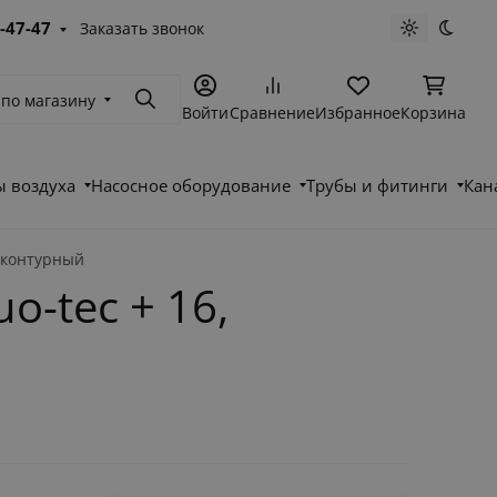
-47-47
Заказать звонок
Светлая те
Темна
 по магазину
Поиск
Войти
Сравнение
Избранное
Корзина
 воздуха
Насосное оборудование
Трубы и фитинги
Кан
оконтурный
-tec + 16,