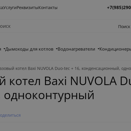
+7(985)290
ка
Услуги
Реквизиты
Контакты
Поиск
я
Дымоходы для котлов
Водонагреватели
Кондиционеры
азовый котел Baxi NUVOLA Duo-tec + 16, конденсационный, одн
 котел Baxi NUVOLA Duo
, одноконтурный
оделиться