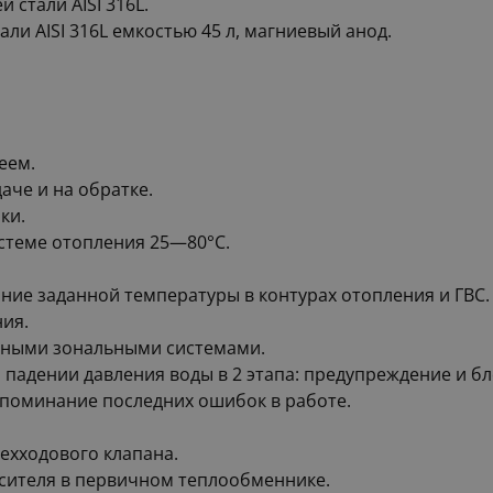
стали AISI 316L.
и AISI 316L емкостью 45 л, магниевый анод.
еем.
аче и на обратке.
ки.
стеме отопления 25—80°С.
ие заданной температуры в контурах отопления и ГВС.
ия.
рными зональными системами.
адении давления воды в 2 этапа: предупреждение и бл
апоминание последних ошибок в работе.
ехходового клапана.
сителя в первичном теплообменнике.