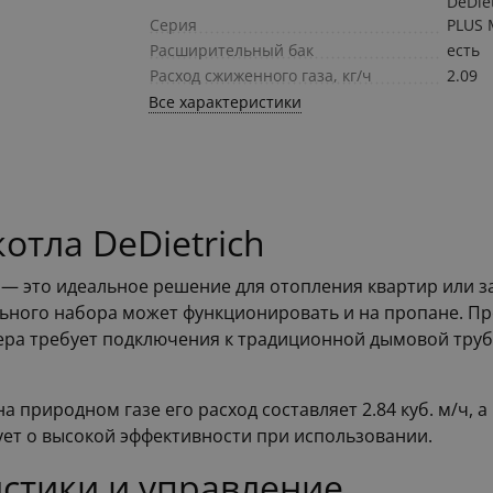
DeDie
Серия
PLUS 
Расширительный бак
есть
Расход сжиженного газа, кг/ч
2.09
Все характеристики
отла DeDietrich
L — это идеальное решение для отопления квартир или з
льного набора может функционировать и на пропане. П
ра требует подключения к традиционной дымовой трубе,
а природном газе его расход составляет 2.84 куб. м/ч, а
вует о высокой эффективности при использовании.
стики и управление