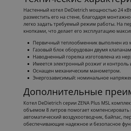
Настенный котел DeDietrich мощностью 24 кВ
разместить его на стене, благодаря монтажн
легко задать требуемый режим работы. На п
кнопками, что делает его эксплуатацию макс
Первичный теплообменник выполнен из ме
Газовый блок оборудован двумя клапана
Наводненный горелка изготовлена из не
Имеется электронный розжиг и контроль
Оснащен механическим манометром.
Энергозависимый: номинальное напряжен
Дополнительные преи
Котел DeDietrich серии ZENA Plus MSL компле
объемом 8 литров помогает компенсировать 
автоматический воздухоотводчик, байпас, пе
обеспечивающие надежное и безопасное фун