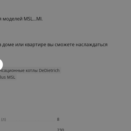
я моделей MSL…MI.
 в доме или квартире вы сможете наслаждаться
нсационные котлы DeDietrich
Plus MSL
(л)
8
230