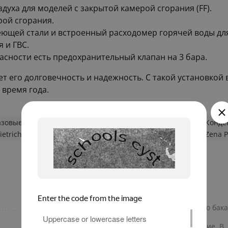
духа для моделей с закрытой камерой сгорания (FF).
рой сгорания.
ющей стали и встроенный расходомер горячей воды дл
 и ГВС.
пасности есть предохранительный клапан на 3 бара.
ет его долговечность и надежность. С такой установкой
время года.
азовые котлы
Настенные одноконтурные газовые котлы
Конде
etrich
Настенные газовые котлы De Dietrich
De Dietrich Zena 
да
Объем расширительного бака 
Электронное
Номинальное напряжение, В