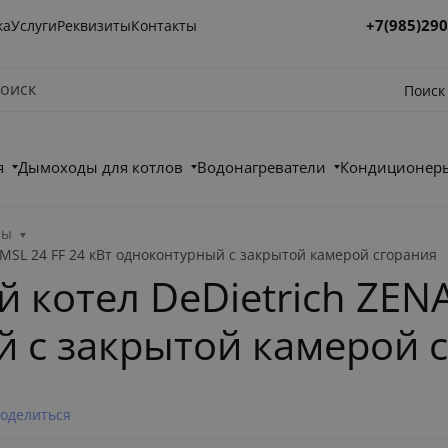
+7(985)290
ка
Услуги
Реквизиты
Контакты
Поиск
я
Дымоходы для котлов
Водонагреватели
Кондиционеры
лы
 MSL 24 FF 24 кВт одноконтурный с закрытой камерой сгорания
 котел DeDietrich ZENA
й с закрытой камерой 
оделиться