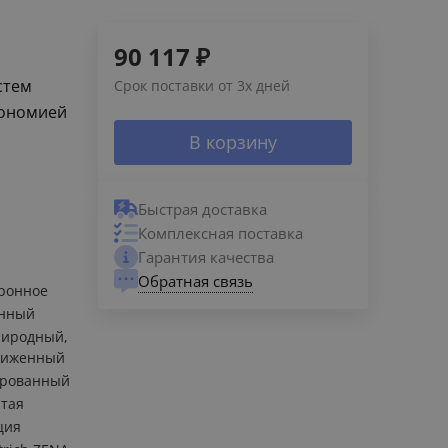
90 117
₽
стем
Срок поставки от 3х дней
кономией
В корзину
Быстрая доставка
Комплексная поставка
Гарантия качества
Обратная связь
ронное
енный
риродный,
жиженный
ированный
тая
ция