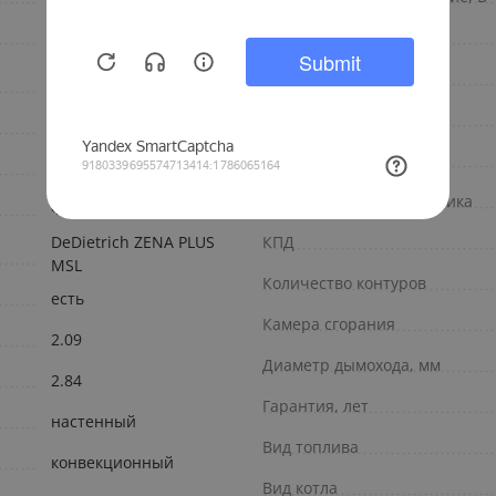
настенный
Направление
газ природный, газ
Наличие насоса
сжиженный
Мощность, кВт
Турбированный
Мин. мощность, кВт
Закрытая
Материал теплообменника
Франция
DeDietrich ZENA PLUS
КПД
MSL
Количество контуров
есть
Камера сгорания
2.09
Диаметр дымохода, мм
2.84
Гарантия, лет
настенный
Вид топлива
конвекционный
Вид котла