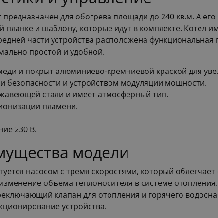
т предназначен для обогрева площади до 240 кв.м. А ег
ой планке и шаблону, которые идут в комплекте. Котел 
ередней части устройства расположена функциональная 
имально простой и удобной.
ди и покрыт алюминиево-кремниевой краской для увел
ми безопасности и устройством модуляции мощности.
ржавеющей стали и имеет атмосферный тип.
 ионизации пламени.
ие 230 В.
мущества модели
ктуется насосом с тремя скоростями, который облегчае
изменение объема теплоносителя в системе отопления.
реключающий клапан для отопления и горячего водоснабж
кционирование устройства.