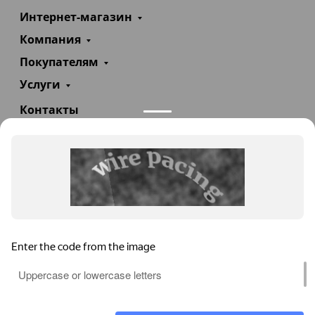
Интернет-магазин
Компания
Покупателям
Услуги
Контакты
+7(985)290-47-47
Заказать звонок
info@teploexpert.com
Пн—Сб 09:00 – 18:00
TeploExpert.com © 2008 - 2026 Оборудование для
систем отопления, водоснабжения, канализации