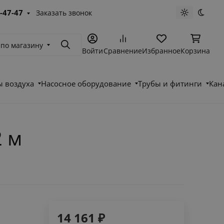
-47-47
Заказать звонок
Светлая те
Темна
 по магазину
Поиск
Войти
Сравнение
Избранное
Корзина
 воздуха
Насосное оборудование
Трубы и фитинги
Кан
2 м
14 161
₽