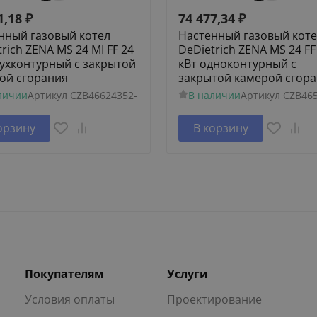
1,18
₽
74 477,34
₽
нный газовый котел
Настенный газовый кот
rich ZENA MS 24 MI FF 24
DeDietrich ZENA MS 24 FF
вухконтурный с закрытой
кВт одноконтурный с
ой сгорания
закрытой камерой сгор
личии
Артикул
CZB46624352-
В наличии
Артикул
CZB465
орзину
В корзину
Покупателям
Услуги
Условия оплаты
Проектирование