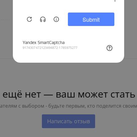
DeDietrich
 ещё нет — ваш может стать
телям с выбором - будьте первым, кто поделится свои
Написать отзыв