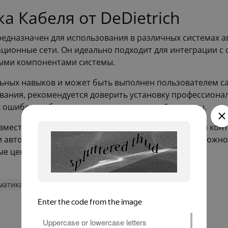
а Кабеля от DeDietrich
предназначен для использования в различных системах 
ионные сети. Он идеально подходит для интеграции с 
ными компонентами системы.
льных навыков и может быть выполнен пользователем с
вания, рекомендуется доверить установку профессиона
х ошибок и обеспечит долговечность всей системы.
совместим с большинством современных устройств и кон
 автоматизации. Это значительно расширяет возможнос
е ценят качество и надежность.
матика De Dietrich