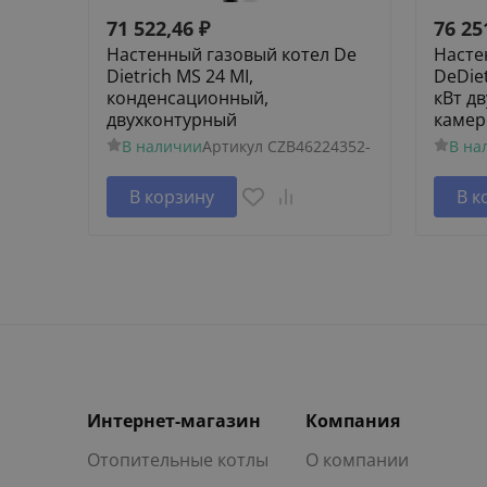
71 522,46
₽
76 25
Настенный газовый котел De
Насте
Dietrich MS 24 MI,
DeDiet
конденсационный,
кВт д
двухконтурный
камер
В наличии
Артикул
CZB46224352-
В на
В корзину
В к
Интернет-магазин
Компания
Отопительные котлы
О компании