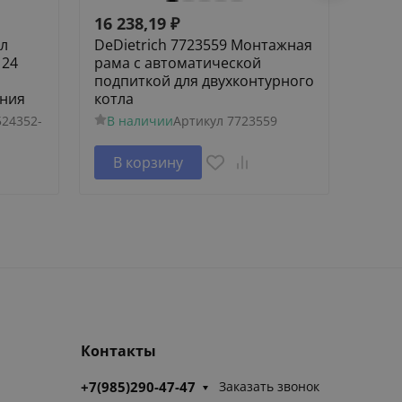
16 238,19
₽
242
ел
DeDietrich 7723559 Монтажная
7723
 24
рама с автоматической
авто
подпиткой для двухконтурного
для 
ания
котла
Сро
24352-
В наличии
Артикул
7723559
Артик
В корзину
В 
Контакты
+7(985)290-47-47
Заказать звонок