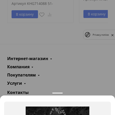
Артикул
KHG714088 51-
В корзину
В корзину
Privacy notice
Интернет-магазин
Компания
Покупателям
Услуги
Контакты
+7(985)290-47-47
Заказать звонок
info@teploexpert.com