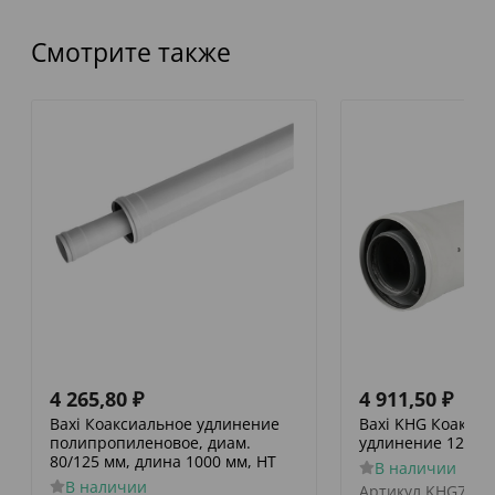
Смотрите также
4 265,80
₽
4 911,50
₽
Baxi Коаксиальное удлинение
Baxi KHG Коакси
полипропиленовое, диам.
удлинение 125/80
80/125 мм, длина 1000 мм, HT
В наличии
В наличии
Артикул
KHG7140