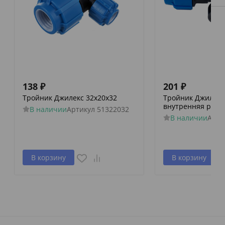
138
₽
201
₽
Тройник Джилекс 32х20х32
Тройник Джилекс 
внутренняя резь
В наличии
Артикул
51322032
В наличии
Арти
В корзину
В корзину