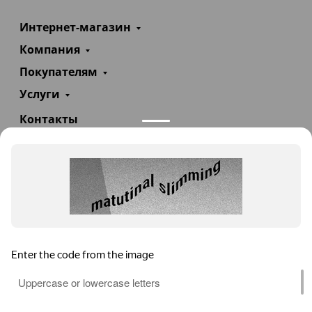
Интернет-магазин
Компания
Покупателям
Услуги
Контакты
+7(985)290-47-47
Заказать звонок
info@teploexpert.com
Пн—Сб 09:00 – 18:00
TeploExpert.com © 2008 - 2026 Оборудование для
систем отопления, водоснабжения, канализации