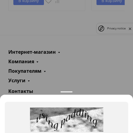
В корзину
В корзину
Privacy notice
Интернет-магазин
Компания
Покупателям
Услуги
Контакты
+7(985)290-47-47
Заказать звонок
info@teploexpert.com
Пн—Сб 09:00 – 18:00