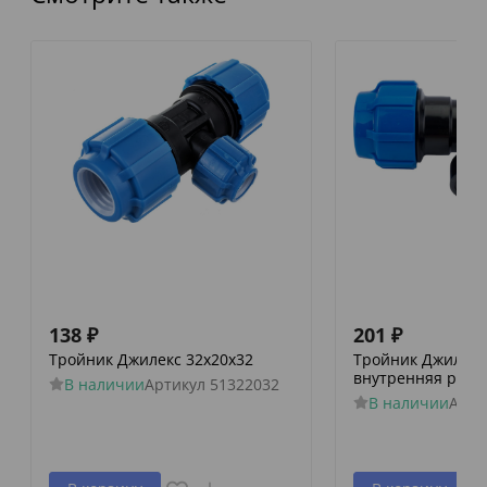
138
₽
201
₽
Тройник Джилекс 32х20х32
Тройник Джилекс 
внутренняя резь
В наличии
Артикул
51322032
В наличии
Арти