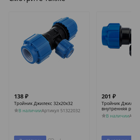
138
₽
201
₽
Тройник Джилекс 32х20х32
Тройник Джилекс 
внутренняя резь
В наличии
Артикул
51322032
В наличии
Арти