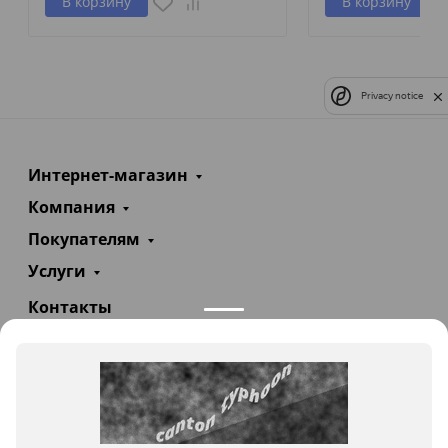
В корзину
В корзину
Privacy notice
Интернет-магазин
Компания
Покупателям
Услуги
Контакты
+7(985)290-47-47
Заказать звонок
info@teploexpert.com
Пн—Сб 09:00 – 18:00