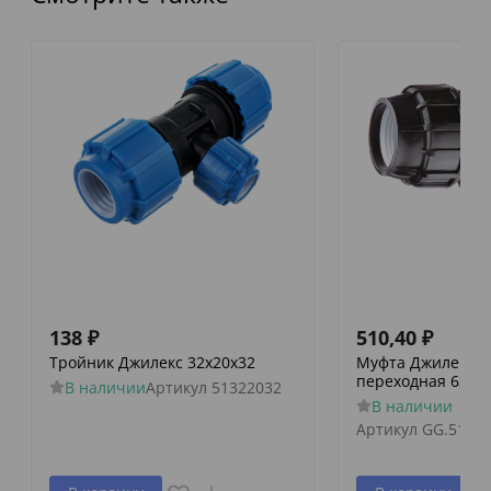
138
₽
510,40
₽
Тройник Джилекс 32х20х32
Муфта Джилекс 
переходная 63-40
В наличии
Артикул
51322032
В наличии
Артикул
GG.512.6