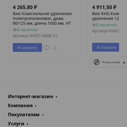
4 265,80
₽
4 911,50
₽
Baxi Коаксиальное удлинение
Baxi KHG Коакси
полипропиленовое, диам.
удлинение 125/80
80/125 мм, длина 1000 мм, HT
В наличии
В наличии
Артикул
KHG7140
Артикул
KHG714088 51-
В корзину
В корзину
Privacy notice
Интернет-магазин
Компания
Покупателям
Услуги