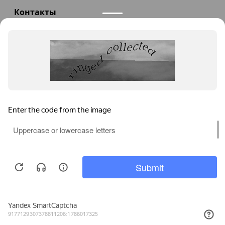
Контакты
+7(985)290-47-47
Заказать звонок
info@teploexpert.com
Пн—Сб 09:00 – 18:00
TeploExpert.com © 2008 - 2026 Оборудование для
систем отопления, водоснабжения, канализации
Главная
Корзина
Избранное
Сравнение
Поиск
Каталог