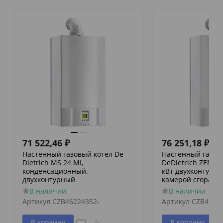
71 522,46
₽
76 251,18
₽
Настенный газовый котел De
Настенный газов
Dietrich MS 24 MI,
DeDietrich ZENA M
конденсационный,
кВт двухконтурны
двухконтурный
камерой сгорани
В наличии
В наличии
Артикул
CZB46224352-
Артикул
CZB4662
В корзину
В корзину