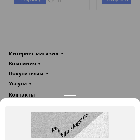
Интернет-магазин
Компания
Покупателям
Услуги
Контакты
+7(985)290-47-47
Заказать звонок
info@teploexpert.com
Пн—Сб 09:00 – 18:00