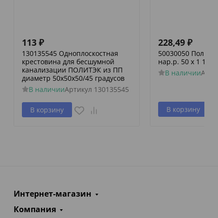
113
₽
228,49
₽
130135545 Одноплоскостная
50030050 Политэк
крестовина для бесшумной
нар.р. 50 х 1 1/2
канализации ПОЛИТЭК из ПП
В наличии
Арти
диаметр 50х50х50/45 градусов
В наличии
Артикул
130135545
В корзину
В корзину
Интернет-магазин
Компания