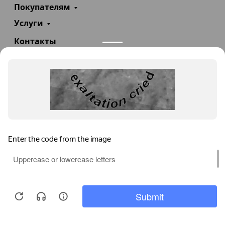
Покупателям
Услуги
Контакты
+7(985)290-47-47
Заказать звонок
info@teploexpert.com
Пн—Сб 09:00 – 18:00
TeploExpert.com © 2008 - 2026 Оборудование для
систем отопления, водоснабжения, канализации