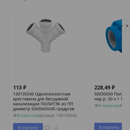
Privacy notice
113
₽
228,49
₽
130135545 Одноплоскостная
50030050 Политэк
крестовина для бесшумной
нар.р. 50 х 1 1/2
канализации ПОЛИТЭК из ПП
В наличии
Арти
диаметр 50х50х50/45 градусов
В наличии
Артикул
130135545
В корзину
В корзину