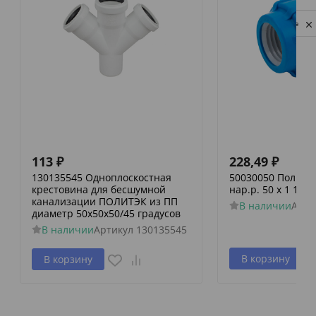
Privacy notice
113
₽
228,49
₽
130135545 Одноплоскостная
50030050 Политэк
крестовина для бесшумной
нар.р. 50 х 1 1/2
канализации ПОЛИТЭК из ПП
В наличии
Арти
диаметр 50х50х50/45 градусов
В наличии
Артикул
130135545
В корзину
В корзину