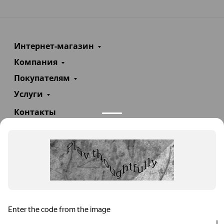
Интернет-магазин
Компания
Покупателям
Услуги
Контакты
+7(985)290-47-47
Заказать звонок
info@teploexpert.com
Пн—Сб 09:00 – 18:00
TeploExpert.com © 2008 - 2026 Оборудование для